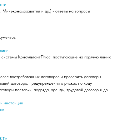
асти
Минэкономразвития и др.) - ответы на вопросы
кументов
 линии
й системы КонсультантПлюс, поступающие на горячую линию
олее востребованных договоров и проверить договоры
ловий договора, предупреждения о рисках по ходу
оговоры поставки, подряда, аренды, трудовой договор и др.
ой инстанции
ов
КТА