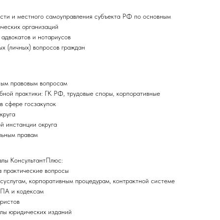
сти и местного самоуправления субъекта РФ по основным
рческих организаций
адвокатов и нотариусов
х (личных) вопросов граждан
ным правовым вопросам
бной практики: ГК РФ, трудовые споры, корпоративные
в сфере госзакупок
круга
й инстанции округа
льным правам
лы КонсультантПлюс:
а практические вопросы
осуслугам, корпоративным процедурам, контрактной системе
НПА и кодексам
юристов
лы юридических изданий