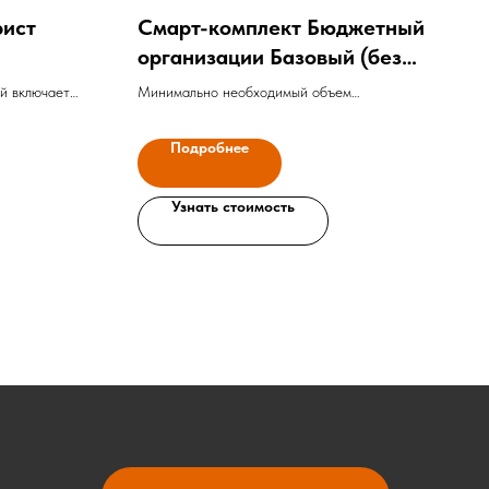
рист
Смарт-комплект Бюджетный
организации Базовый (без
бухгалтерии)
й включает
Минимально необходимый объем
угов различных
информации для бюджетной организации без
териалы, в том
бухгалтерии.
Подробнее
тью охватывает
тора
Узнать стоимость