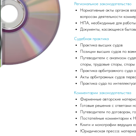
Региональное законодательство
Нормативные акты органов вла
вопросам деятельности комме
НПА, необходимые для работы 
Документы, касающиеся бытовы
Судебная практика
Практика высших судов
Позиции высших судов по важ
Путеводители с анализом суде
споры, трудовые споры, споры 
Практика арбитражного суда о
Акты арбитражных судов перво
Практика суда по интеллектуа
Комментарии законодательства
Фирменные авторские материа
Готовые решения с ответами н
Путеводители по договорам, г
Постатейные комментарии к 
Книги и монографии ведущих 
Юридическая пресса: материа