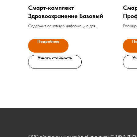
Смарт-комплект
Смар
Здравоохранение Базовый
Про
Содержит основную информацию для
Расшире
решения профессиональных задач
полную 
специалистов коммерческой медицинской
инстанц
Подробнее
По
организации. Включает отраслевые
числе п
документы в области здравоохранения,
докумен
аналитику и судебную практику региона.
Узнать стоимость
Договор
Уз
ООО «Агентство деловой информации» © 1992-2022