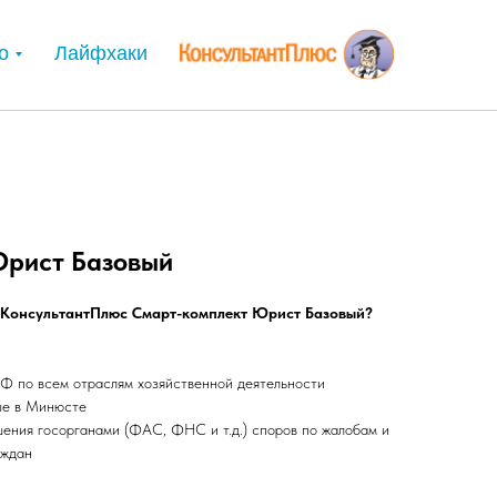
о
Лайфхаки
Юрист Базовый
а КонсультантПлюс Смарт-комплект Юрист Базовый?
Ф по всем отраслям хозяйственной деятельности
ые в Минюсте
ения госорганами (ФАС, ФНС и т.д.) споров по жалобам и
аждан