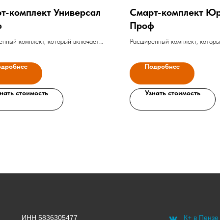
т-комплект Универсал
Смарт-комплект Ю
ф
Проф
нный комплект, который включает
Расширенный комплект, которы
судебную практику округов различных
полную судебную практику окр
ий и аналитические материалы, в том
инстанций и аналитические ма
дробнее
Подробнее
о госзакупкам. Полностью охватывает
числе по госзакупкам. Полнос
ты региона и Конструктора
документы региона и Конструк
ов.
нать стоимость
Договоров.
Узнать стоимость
ИНН 5836305477
К+ в Пензе