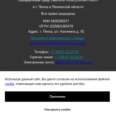
Официальный представитель «КонсультантПлюс»
в г. Пенза и Пензенской области
Все права защищены
ИНН 5836305477
ОГРН 1025801365479
Адрес: г. Пенза, ул. Калинина д. 91
Политика о персональных данных
Политика обработки файлов cookie
Телефон:
+7 (8412) 32-33-33
Горячая линия:
+7 (8412) 32-33-32
Электронная почта:
adi@consultant-penza.ru
Используя данный сайт, Вы даете согласие на использование файлов
cookie
, помогающих нам сделать его удобнее для Вас.
ОСТАВИТЬ ОТЗЫВ
Принимаю
Настроить cookie