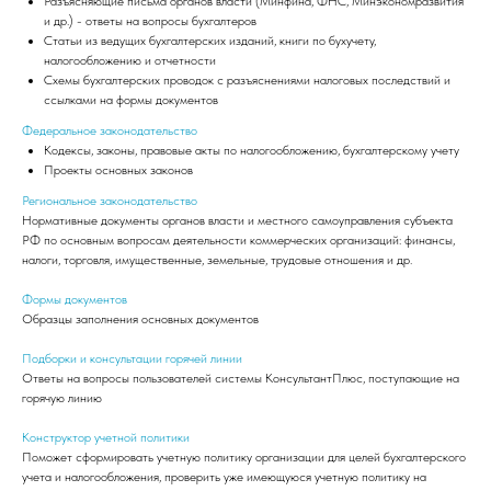
Разъясняющие письма органов власти (Минфина, ФНС, Минэкономразвития
и др.) - ответы на вопросы бухгалтеров
Статьи из ведущих бухгалтерских изданий, книги по бухучету,
налогообложению и отчетности
Схемы бухгалтерских проводок с разъяснениями налоговых последствий и
ссылками на формы документов
Федеральное законодательство
Кодексы, законы, правовые акты по налогообложению, бухгалтерскому учету
Проекты основных законов
Региональное законодательство
Нормативные документы органов власти и местного самоуправления субъекта
РФ по основным вопросам деятельности коммерческих организаций: финансы,
налоги, торговля, имущественные, земельные, трудовые отношения и др.
Формы документов
Образцы заполнения основных документов
Подборки и консультации горячей линии
Ответы на вопросы пользователей системы КонсультантПлюс, поступающие на
горячую линию
Конструктор учетной политики
Поможет сформировать учетную политику организации для целей бухгалтерского
учета и налогообложения, проверить уже имеющуюся учетную политику на