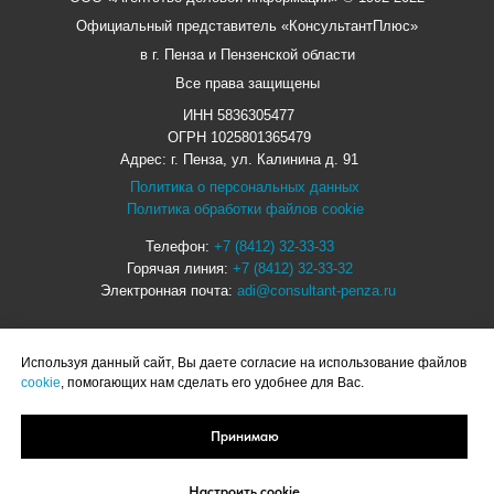
Официальный представитель «КонсультантПлюс»
в г. Пенза и Пензенской области
Все права защищены
ИНН 5836305477
ОГРН 1025801365479
Адрес: г. Пенза, ул. Калинина д. 91
Политика о персональных данных
Политика обработки файлов cookie
Телефон:
+7 (8412) 32-33-33
Горячая линия:
+7 (8412) 32-33-32
Электронная почта:
adi@consultant-penza.ru
Используя данный сайт, Вы даете согласие на использование файлов
cookie
, помогающих нам сделать его удобнее для Вас.
ОСТАВИТЬ ОТЗЫВ
Принимаю
Настроить cookie