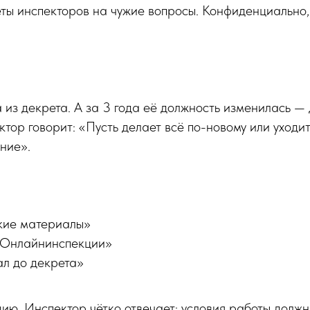
еты инспекторов на чужие вопросы. Конфиденциально,
и
из декрета. А за 3 года её должность изменилась — 
ктор говорит: «Пусть делает всё по-новому или уходит
ение».
кие материалы»
 Онлайнинспекции»
л до декрета»
ию. Инспектор чётко отвечает: условия работы должны