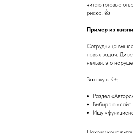
читаю готовые отв
риска. 👍
Пример из жизн
Сотрудница вышла 
новых задач. Дире
нельзя, это наруш
Захожу в К+:
Раздел «Авторс
Выбираю «сайт
Ищу «функциона
Нахожу консультац