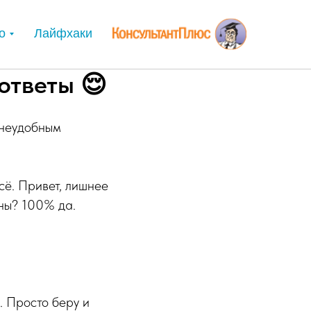
о
Лайфхаки
ответы 😌
 неудобным
всё. Привет, лишнее
сны? 100% да.
. Просто беру и