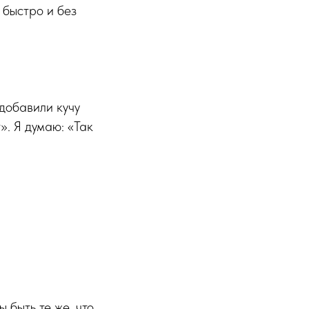
 быстро и без
добавили кучу
». Я думаю: «Так
 быть те же, что