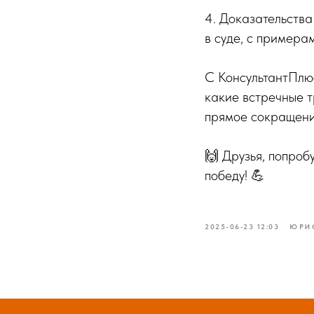
4. Доказательства
в суде, с примерам
С КонсультантПлюс 
какие встречные т
прямое сокращени
🙌 Друзья, попроб
победу! 💪
2025-06-23 12:03
ЮРИ