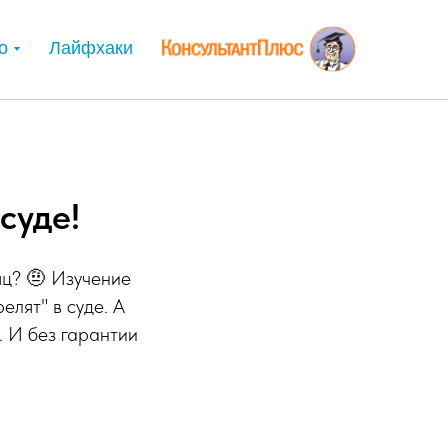
о
Лайфхаки
суде!
сяц? 🤨 Изучение
елят" в суде. А
. И без гарантии