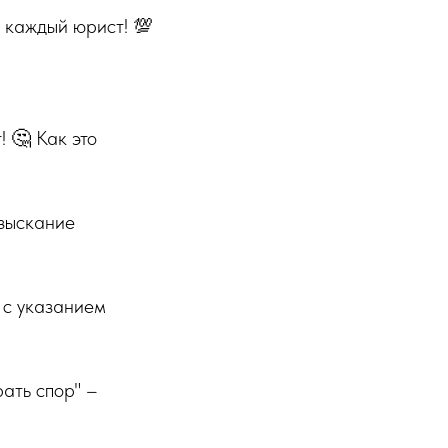
я каждый юрист! 💯
! 🤔 Как это
взыскание
 с указанием
рать спор" –