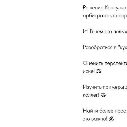
Решение:Консульт
арбитражных споро
📈 В чем его польз
Разобраться в "ку
Оценить перспекти
иске! ⚖️
Изучить примеры д
коллег! 🤝
Найти более прос
это важно! 💰