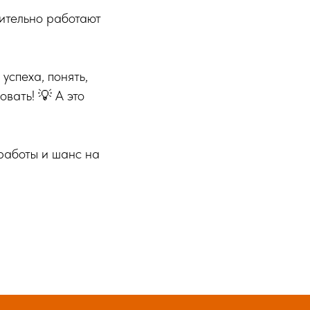
вительно работают
успеха, понять,
вать! 💡 А это
работы и шанс на