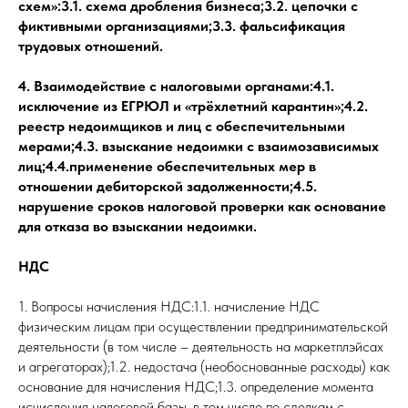
схем»:3.1. схема дробления бизнеса;3.2. цепочки с
фиктивными организациями;3.3. фальсификация
трудовых отношений.
4. Взаимодействие с налоговыми органами:4.1.
исключение из ЕГРЮЛ и «трёхлетний карантин»;4.2.
реестр недоимщиков и лиц с обеспечительными
мерами;4.3. взыскание недоимки с взаимозависимых
лиц;4.4.применение обеспечительных мер в
отношении дебиторской задолженности;4.5.
нарушение сроков налоговой проверки как основание
для отказа во взыскании недоимки.
НДС
1. Вопросы начисления НДС:1.1. начисление НДС
физическим лицам при осуществлении предпринимательской
деятельности (в том числе – деятельность на маркетплэйсах
и агрегаторах);1.2. недостача (необоснованные расходы) как
основание для начисления НДС;1.3. определение момента
исчисления налоговой базы, в том числе по сделкам с