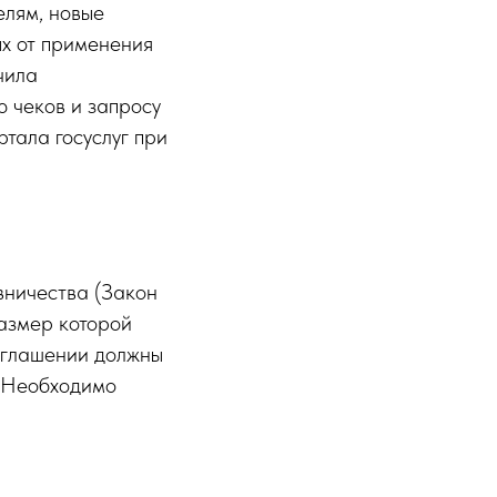
елям, новые
х от применения
чила
 чеков и запросу
тала госуслуг при
вничества (Закон
размер которой
соглашении должны
. Необходимо