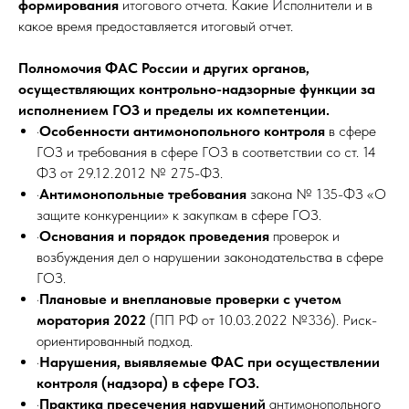
формирования
итогового отчета. Какие Исполнители и в
какое время предоставляется итоговый отчет.
Полномочия ФАС России и других органов,
осуществляющих контрольно-надзорные функции за
исполнением ГОЗ и пределы их компетенции.
·
Особенности антимонопольного контроля
в сфере
ГОЗ и требования в сфере ГОЗ в соответствии со ст. 14
ФЗ от 29.12.2012 № 275-ФЗ.
·
Антимонопольные требования
закона № 135-ФЗ «О
защите конкуренции» к закупкам в сфере ГОЗ.
·
Основания и порядок проведения
проверок и
возбуждения дел о нарушении законодательства в сфере
ГОЗ.
·
Плановые и внеплановые проверки с учетом
моратория 2022
(ПП РФ от 10.03.2022 №336). Риск-
ориентированный подход.
·
Нарушения, выявляемые ФАС при осуществлении
контроля (надзора) в сфере ГОЗ.
·
Практика пресечения нарушений
антимонопольного